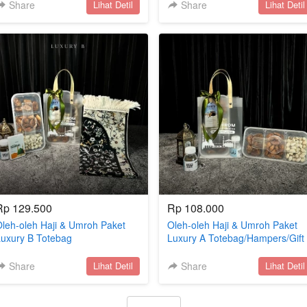
Umroh
Umroh
Share
`
Share
`
Lihat Detil
Lihat Detil
Rp 129.500
Rp 108.000
leh-oleh Haji & Umroh Paket
Oleh-oleh Haji & Umroh Paket
uxury B Totebag
Luxury A Totebag/Hampers/Gift
ajadah/Hampers/Gift Haji dan
Haji dan Umroh
Umroh
Share
`
Share
`
Lihat Detil
Lihat Detil
`