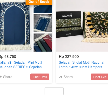
Out of Stock
Rp 48.750
Rp 227.500
allahajj - Sejadah Mini Motif
Sejadah Sholat Motif Raudhah
Raudhah SERIES 2 Sejadah
Lembut 45x100cm Hampers
uka 50 x 35 cm Sejadah Travel
Sajadah Box Ekslusif
Juno Cotton Premium
Share
`
Share
`
Lihat Detil
Lihat Detil
`