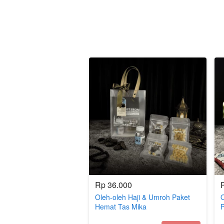
Rp 36.000
Oleh-oleh Haji & Umroh Paket
O
Hemat Tas Mika
Midi/Hampers/Gift Haji dan
M