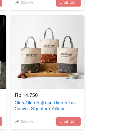
Umroh Paket Oleh-Oleh
Share
`
Lihat Detil
Rp 14.750
Oleh-Oleh Haji dan Umroh Tas
Canvas Signature Yallahajj
Share
`
Lihat Detil