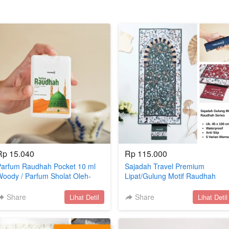
Rp 15.040
Rp 115.000
Parfum Raudhah Pocket 10 ml
Sajadah Travel Premium
oody / Parfum Sholat Oleh-
Lipat/Gulung Motif Raudhah
leh Haji dan Oleh-oleh Umroh
Bahan Waterproof Lapis Anti Sli
Souvenir Haji Umroh
Share
`
Share
`
Lihat Detil
Lihat Detil