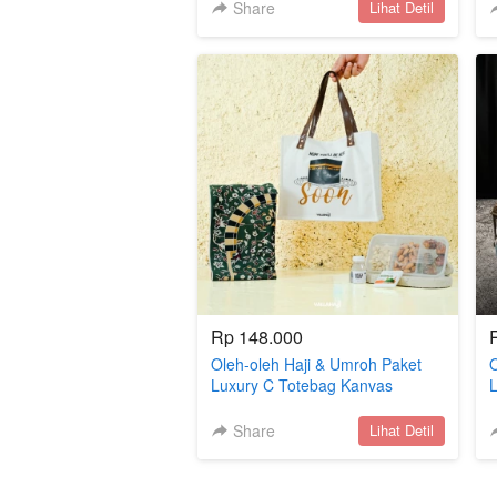
Umroh
Share
`
Lihat Detil
Rp 148.000
Oleh-oleh Haji & Umroh Paket
O
Luxury C Totebag Kanvas
L
Sajadah/Hampers/Gift Haji dan
S
Umroh
Share
`
Lihat Detil