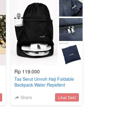
Rp 119.000
Tas Serut Umroh Haji Foldable
Backpack Water Repellent
Multifungsi Unisex Yallahajj
Share
`
Lihat Detil