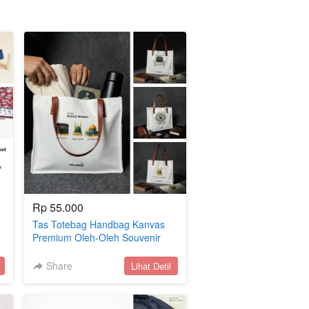
Rp 55.000
Tas Totebag Handbag Kanvas
Premium Oleh-Oleh Souvenir
p
Haji dan Umroh
Share
`
Lihat Detil