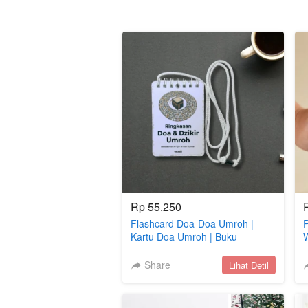
Rp 55.250
Flashcard Doa-Doa Umroh |
Kartu Doa Umroh | Buku
W
Panduan Umroh
o
Share
`
Lihat Detil