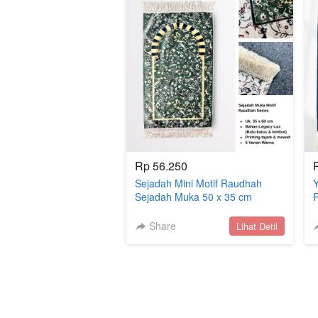
Rp 56.250
Sejadah Mini Motif Raudhah
Y
Sejadah Muka 50 x 35 cm
Sejadah Travel
M
Share
`
Lihat Detil